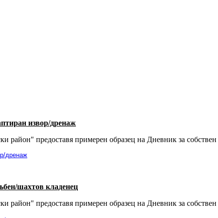
аптиран извор/дренаж
ски район" предоставя примерен образец на Дневник за собстве
ор/дренаж
ръбен/шахтов кладенец
ски район" предоставя примерен образец на Дневник за собстве