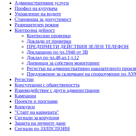
Административни услуги
Профил на купувача
Управление на водите
Становища за допустимост
Разрешителен режим
Контролна дейност
Контролни проверки
Доклади от проверки
ПРЕДПРИЕТИ ДЕЙСТВИЯ ЗЕЛЕН ТЕЛЕФОН
Декларации по чл.194б от ЗВ
Доклад по чл.48,ал.1,т.12
Дневници за собствен мониторинг
Регистър на административно наказателното произ
Предложение за сключване на споразумение по АУ
Регистри
Консултации с обществеността
Взаимодействие с други администрации
Кампании
Проекти и програми
Конкурси
"Старт на кариерата"
Сигнали за корупция
Защита на личните дани
Сигнали по ЗЗЛПСПОИН