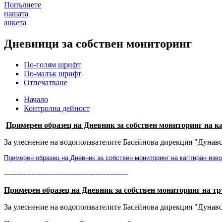
Попълнете
нашата
анкета
Дневници за собствен мониторинг
По-голям шрифт
По-малък шрифт
Отпечатване
Начало
Контролна дейност
Примерен образец на Дневник за собствен мониторинг на к
За улеснение на водоползвателите Басейнова дирекция "Дунав
Примерен
образец на
Дневник за собствен мониторинг на каптиран изв
--------------------------------------------------
Примерен образец на Дневник за собствен мониторинг на т
За улеснение на водоползвателите Басейнова дирекция "Дунав