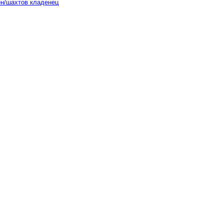
ен/шахтов кладенец