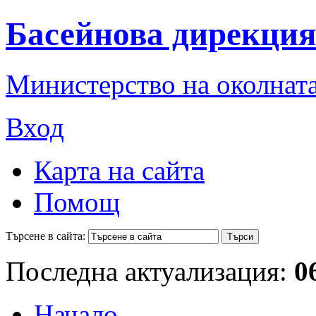
Басейнова дирекция
Министерство на околната
Вход
Карта на сайта
Помощ
Търсене в сайта:
Последна актуализация:
0
Начало