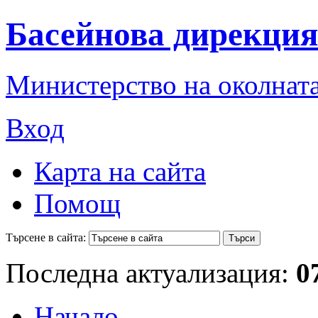
Басейнова дирекция
Министерство на околната
Вход
Карта на сайта
Помощ
Търсене в сайта:
Последна актуализация:
0
Начало