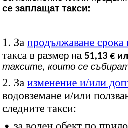
се заплащат такси:
1. За
продължаване срока 
такса
в размер на
51
,
13 € и
таксите, които се събира
2. За
изменение и/или доп
водовземане и/или ползван
следните такси:
за воден обект по прило