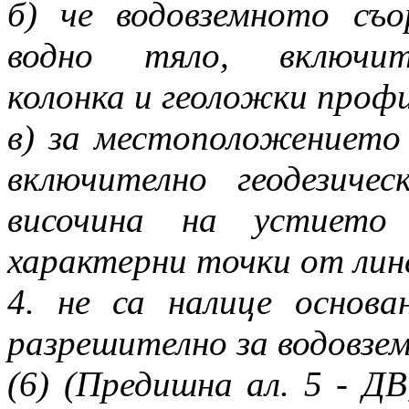
б) че водовземното съ
водно тяло, включите
колонка и геоложки проф
в) за местоположението
включително геодезиче
височина на устието
характерни точки от лин
4. не са налице основа
разрешително за водовзема
(6) (Предишна ал. 5 - ДВ