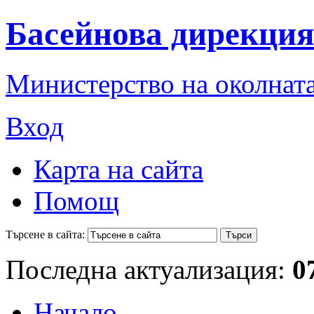
Басейнова дирекция
Министерство на околната
Вход
Карта на сайта
Помощ
Търсене в сайта:
Последна актуализация:
0
Начало