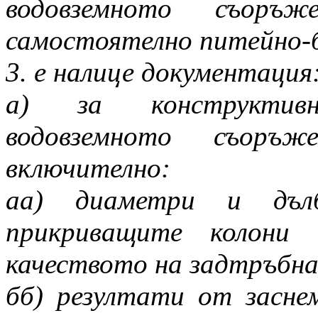
водовземното съор
самостоятелно питейно-б
3. е налице документация
а) за конструктив
водовземното съоръ
включително:
аа) диаметри и дълб
прикриващите колони
качеството на задтръбн
бб) резултати от засне