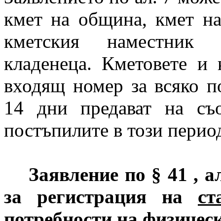
кмет на община, кмет на
кметския наместник 
кладенеца. Кметовете и 
входящ номер за всяко п
14 дни предават на съо
постъпилите в този период
Заявление по § 41 , 
за регистрация на
с
потребности на физичес