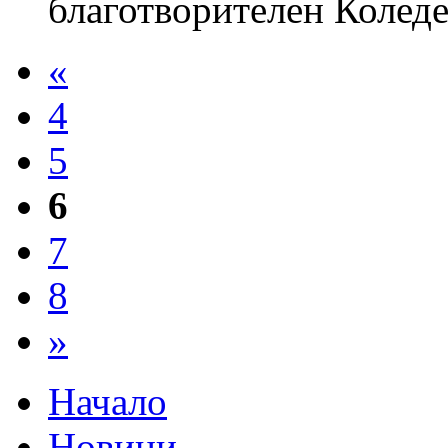
благотворителен Коледе
«
4
5
6
7
8
»
Начало
Новини