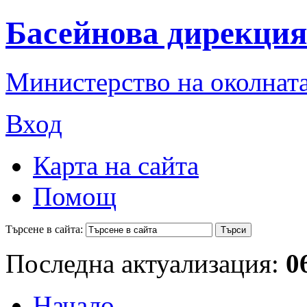
Басейнова дирекция
Министерство на околната
Вход
Карта на сайта
Помощ
Търсене в сайта:
Последна актуализация:
0
Начало