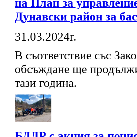
на План за управление
Дунавски район за ба
31.03.2024г.
В съответствие със Зак
обсъждане ще продължи
тази година.
БДДР с акция за почис