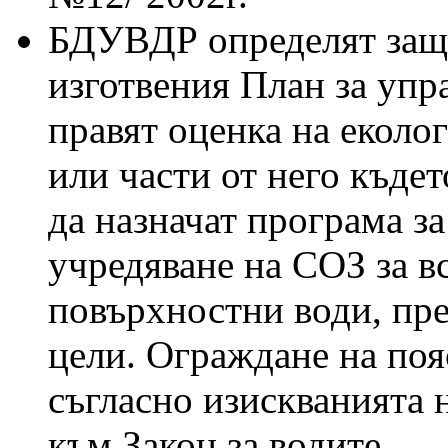
БДУВДР определят защи
изготвения План за упр
правят оценка на еколо
или части от него къдет
да назначат програма з
учредяване на СОЗ за в
повърхностни води, пре
цели. Ограждане на поя
съгласно изискванията 
към Закон за водите