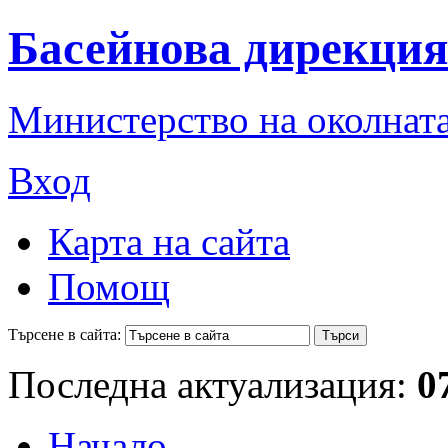
Басейнова дирекция
Министерство на околната
Вход
Карта на сайта
Помощ
Търсене в сайта:
Последна актуализация:
0
Начало