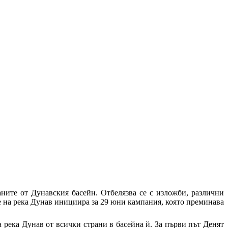
аните от Дунавския басейн. Отбелязва се с изложби, различни
 на река Дунав инициира за 29 юни кампания, която преминава
 река Дунав от всички страни в басейна й. За първи път Денят