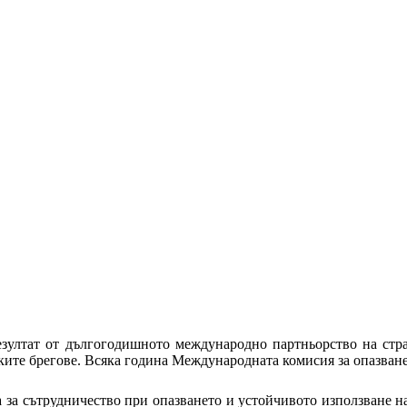
резултат от дългогодишното международно партньорство на стр
ките брегове. Всяка година Международната комисия за опазване
 за сътрудничество при опазването и устойчивото използване на