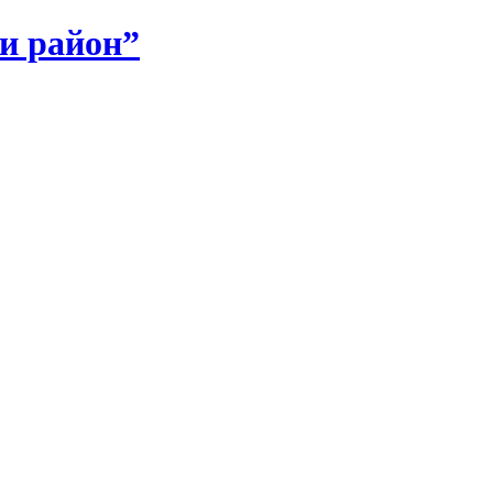
и район”