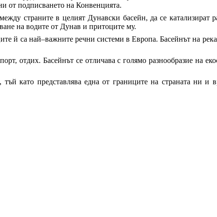
ини от подписването на Конвенцията.
 между страните в целият Дунавски басейн, да се катализират 
ване на водите от Дунав и притоците му.
ците й са най–важните речни системи в Европа. Басейнът на река
нспорт, отдих. Басейнът се отличава с голямо разнообразие на 
 тъй като представлява една от границите на страната ни и в