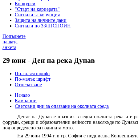
Конкурси
"Старт на кариерата"
Сигнали за корупция
Защита на личните дани
Сигнали по ЗЗЛПСПОИН
Попълнете
нашата
анкета
29 юни - Ден на река Дунав
По-голям шрифт
По-малък шрифт
Отпечатване
Начало
Кампании
Световни дни за опазване на околната среда
Денят на Дунав е празник за една по-чиста река и е 
форуми, срещи и образователни дейности навсякъде по Дунавс
под определено за годината мото.
На 29 юни 1994 г. в гр. София е подписана Конвенцията