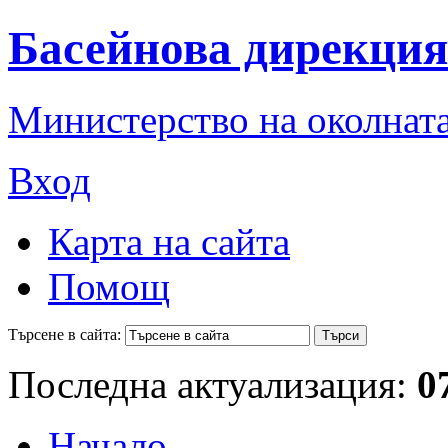
Басейнова дирекция
Министерство на околната
Вход
Карта на сайта
Помощ
Търсене в сайта:
Последна актуализация:
0
Начало