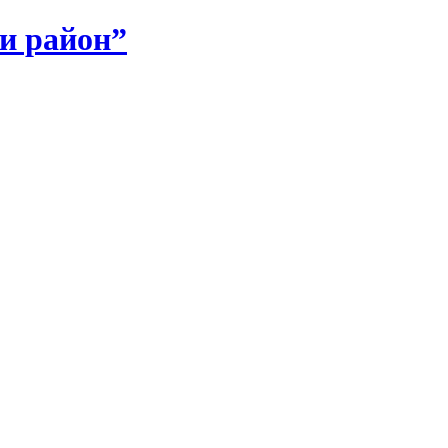
и район”