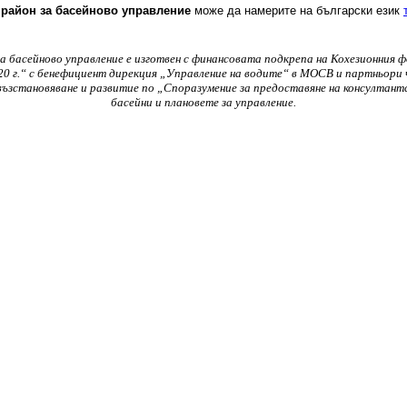
 район за басейново управление
може да намерите на български език
 за басейново управление е изготвен с финансовата подкрепа на Кохезионни
20 г.“ с бенефициент дирекция „Управление на водите“ в МОСВ и партньори 
зстановяване и развитие по „Споразумение за предоставяне на консултантски
басейни и плановете за управление.