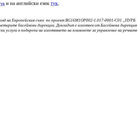
и на английски език
тук
.
тук
я фонд на Европейския съюз по проект BG16M1OP002-1.017-0001-C01 „ПУРБ
четирите басейнови дирекции. Докладът е изготвен от Басейнова дирекция
 услуги в подкрепа на изготвянето на плановете за управление на речните