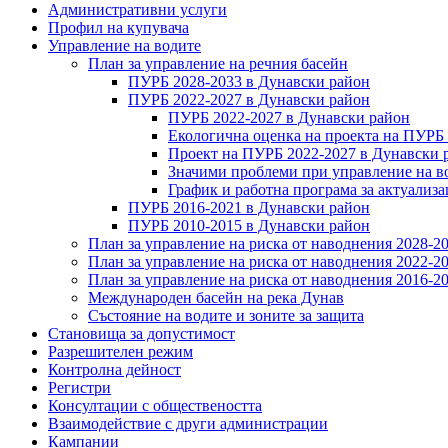
Административни услуги
Профил на купувача
Управление на водите
План за управление на речния басейн
ПУРБ 2028-2033 в Дунавски район
ПУРБ 2022-2027 в Дунавски район
ПУРБ 2022-2027 в Дунавски район
Екологична оценка на проекта на ПУРБ
Проект на ПУРБ 2022-2027 в Дунавски 
Значими проблеми при управление на в
График и работна програма за актуализ
ПУРБ 2016-2021 в Дунавски район
ПУРБ 2010-2015 в Дунавски район
План за управление на риска от наводнения 2028-2
План за управление на риска от наводнения 2022-2
План за управление на риска от наводнения 2016-2
Международен басейн на река Дунав
Състояние на водите и зоните за защита
Становища за допустимост
Разрешителен режим
Контролна дейност
Регистри
Консултации с обществеността
Взаимодействие с други администрации
Кампании