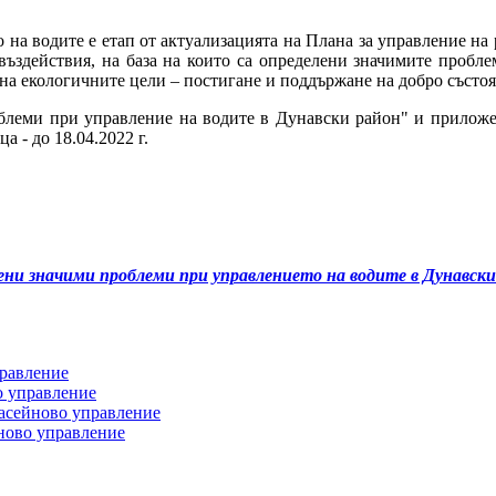
а водите е етап от актуализацията на Плана за управление на 
ъздействия, на база на които са определени значимите проблем
 на екологичните цели – постигане и поддържане на добро състоя
леми при управление на водите в Дунавски район" и приложе
ца - до 18.04.2022 г.
ни значими проблеми при управлението на водите в Дунавски 
правление
о управление
басейново управление
ново управление