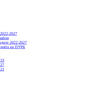
 2022-2027
район
одите 2022-2027
ацията на ПУРБ
033
027
021