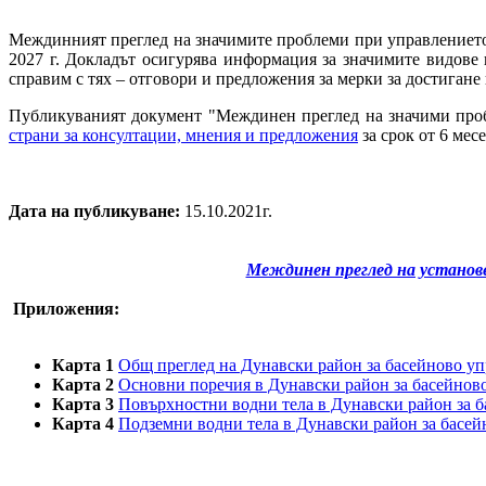
Междинният преглед на значимите проблеми при управлението н
2027 г. Докладът осигурява информация за значимите видове в
справим с тях – отговори и предложения за мерки за достигане
Публикуваният документ "Междинен преглед на значими проб
страни за консултации, мнения и предложения
за срок от 6 месе
Дата на публикуване:
15.10.2021г.
Междинен преглед на установе
Приложения:
Карта 1
Общ преглед на Дунавски район за басейново у
Карта 2
Основни поречия в Дунавски район за басейнов
Карта 3
Повърхностни водни тела в Дунавски район за 
Карта 4
Подземни водни тела в Дунавски район за басей