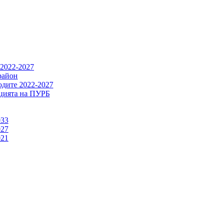
 2022-2027
район
одите 2022-2027
ацията на ПУРБ
033
027
021