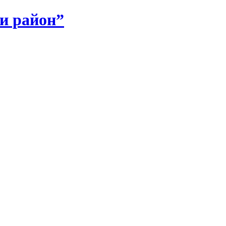
и район”