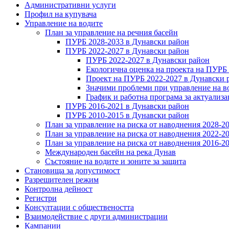
Административни услуги
Профил на купувача
Управление на водите
План за управление на речния басейн
ПУРБ 2028-2033 в Дунавски район
ПУРБ 2022-2027 в Дунавски район
ПУРБ 2022-2027 в Дунавски район
Екологична оценка на проекта на ПУРБ
Проект на ПУРБ 2022-2027 в Дунавски 
Значими проблеми при управление на в
График и работна програма за актуализ
ПУРБ 2016-2021 в Дунавски район
ПУРБ 2010-2015 в Дунавски район
План за управление на риска от наводнения 2028-2
План за управление на риска от наводнения 2022-2
План за управление на риска от наводнения 2016-2
Международен басейн на река Дунав
Състояние на водите и зоните за защита
Становища за допустимост
Разрешителен режим
Контролна дейност
Регистри
Консултации с обществеността
Взаимодействие с други администрации
Кампании