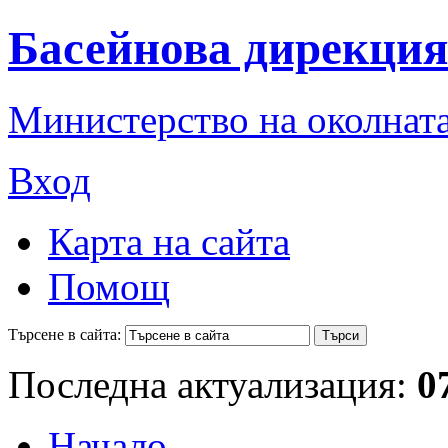
Басейнова дирекция
Министерство на околната
Вход
Карта на сайта
Помощ
Търсене в сайта:
Последна актуализация:
0
Начало