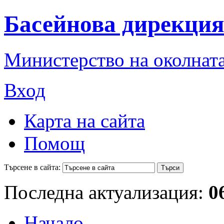
Басейнова дирекция
Министерство на околната
Вход
Карта на сайта
Помощ
Търсене в сайта:
Последна актуализация:
0
Начало