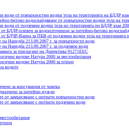
ни води от повърхностни водни тела на територията на БДДР към 
йно-битово водоснабдяване от повърхностни водни тела на тери
ни води от подземни водни тела но територията но БДДР към 2009
от БДДР-плевен за водоизточници за питейно-битово водоснабд
от БДЧР-Варна за ПБВ от подземни водни тела на територията н
на Наредба 213.09.2007 г. за повърхности води
на Наредба 213.09.2007 г. за подземни води
грамата за прилагане на Директива 91271ЕЕС
логични видове Натура 2000 за местообитания
логични видове Натура 2000 за птици
на водите
зчени за консумация от човека
редназчени за питейни нужди
те от замърсяване с нитрати повърхностни води
те от замърсяване с нитрати подземни води
а местообитания
 птици