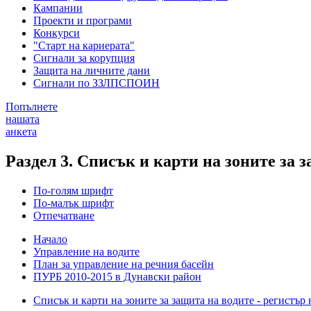
Кампании
Проекти и програми
Конкурси
"Старт на кариерата"
Сигнали за корупция
Защита на личните дани
Сигнали по ЗЗЛПСПОИН
Попълнете
нашата
анкета
Раздел 3. Списък и карти на зоните за з
По-голям шрифт
По-малък шрифт
Отпечатване
Начало
Управление на водите
План за управление на речния басейн
ПУРБ 2010-2015 в Дунавски район
Списък и карти на зоните за защита на водите - регистър 