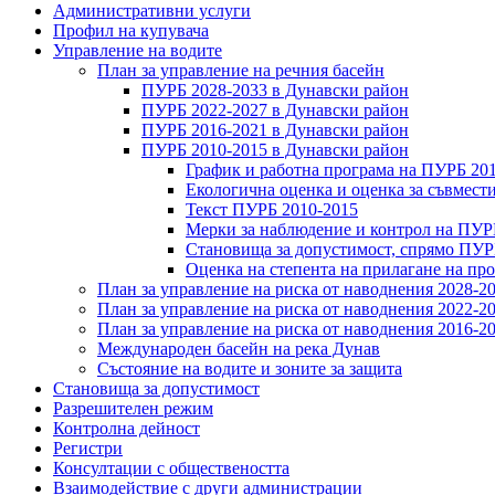
Административни услуги
Профил на купувача
Управление на водите
План за управление на речния басейн
ПУРБ 2028-2033 в Дунавски район
ПУРБ 2022-2027 в Дунавски район
ПУРБ 2016-2021 в Дунавски район
ПУРБ 2010-2015 в Дунавски район
График и работна програма на ПУРБ 20
Екологична оценка и оценка за съвмест
Текст ПУРБ 2010-2015
Мерки за наблюдение и контрол на ПУР
Становища за допустимост, спрямо ПУ
Оценка на степента на прилагане на пр
План за управление на риска от наводнения 2028-2
План за управление на риска от наводнения 2022-2
План за управление на риска от наводнения 2016-2
Международен басейн на река Дунав
Състояние на водите и зоните за защита
Становища за допустимост
Разрешителен режим
Контролна дейност
Регистри
Консултации с обществеността
Взаимодействие с други администрации