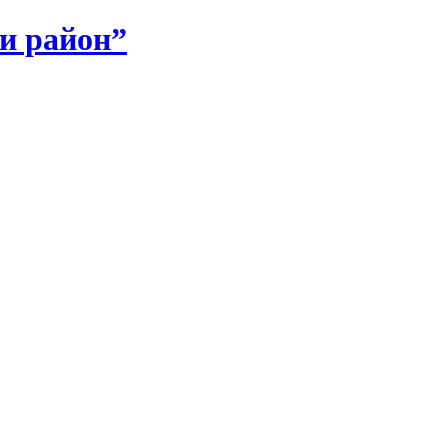
и район”