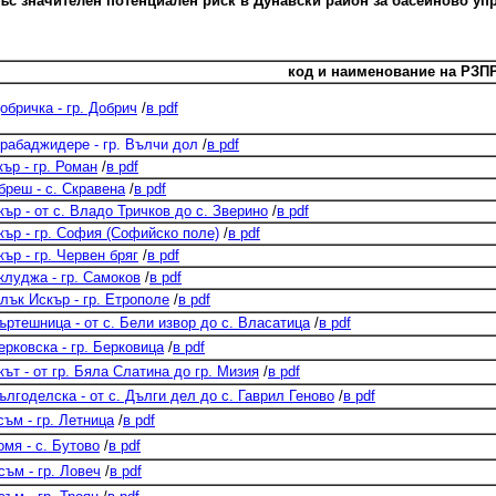
ъс значителен потенциален риск в Дунавски район за басейново уп
к
од и наименование на РЗП
бричка - гр. Добрич
/
в pdf
абаджидере - гр. Вълчи дол
/
в pdf
ър - гр. Роман
/
в pdf
реш - с. Скравена
/
в pdf
р - от с. Владо Тричков до с. Зверино
/
в pdf
ър - гр. София (Софийско поле)
/
в pdf
р - гр. Червен бряг
/
в pdf
луджа - гр. Самоков
/
в pdf
ък Искър - гр. Етрополе
/
в pdf
тешница - от с. Бели извор до с. Власатица
/
в pdf
ковска - гр. Берковица
/
в pdf
т - от гр. Бяла Слатина до гр. Мизия
/
в pdf
годелска - от с. Дълги дел до с. Гаврил Геново
/
в pdf
м - гр. Летница
/
в pdf
мя - с. Бутово
/
в pdf
ъм - гр. Ловеч
/
в pdf