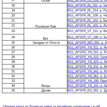
17
BG1_APSFR_OS_031: р. Осъ
Осъм
18
BG1_APSFR_RL_011: р. Черн
19
BG1_APSFR_RL_014: р. Рус
20
BG1_APSFR_RL_100: р. Чер
21
BG1_APSFR_RL_101: р. Бел
22
BG1_APSFR_RL_102: р. Дол
Русенски Лом
23
BG1_APSFR_VT_011: р. Вит
24
BG1_APSFR_VT_100: р. Бар
Вит
25
Западно от Огоста
BG1_APSFR_WO_051: р. Ар
26
BG1_APSFR_YN_011: р. Янт
27
BG1_APSFR_YN_021: р. Рос
28
BG1_APSFR_YN_022: Голяма
29
BG1_APSFR_YN_023: р. Янтр
30
BG1_APSFR_YN_031: р. Янт
31
BG1_APSFR_YN_041: р. Рос
32
BG1_APSFR_YN_061: р. Еле
33
BG1_APSFR_YN_100: Приток
34
BG1_APSFR_YN_101: р. Дрян
Янтра
35
Дунав
BG1_APSFR_DU_001: р. Д
Обзорна карта на Дунавски район за басейново управление
/
в pdf