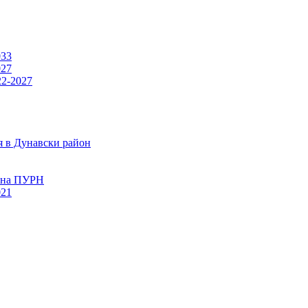
033
027
22-2027
я в Дунавски район
а на ПУРН
021