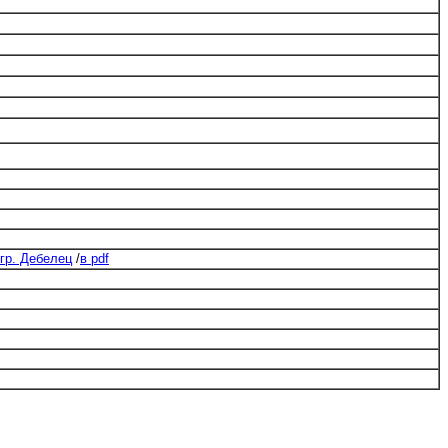
 гр. Дебелец
/
в pdf