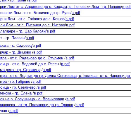
м - гр. Троян
/
в pdf
и Лом-от с. Априлово до с. Кардам; р. Поповски Лом - гр. Попово
/
в pdf
енски Лом - от с. Божичен до гр. Русе
/
в pdf
ни Лом - от с. Табачка до с. Кошов
/
в pdf
и Лом - от с. Писанец до с. Нисово
/
в pdf
апдере - гр. Цар Калоян
/
в pdf
 - гр. Плевен
/
в pdf
ата - с. Садовец
/
в pdf
чар - гр. Димово
/
в pdf
ра - от с. Раданово до с. Стърмен
/
в pdf
ица - от с. Водолей до с. Ресен
/
в pdf
 река - гр. Стражица
/
в pdf
а - от с. Ледник до гр. Долна Оряховица; р. Белица - от с. Нацовци до
ра - гр. Габрово
/
в pdf
ица - гр. Севлиево
/
в pdf
нска - гр. Елена
/
в pdf
 на р. Лопушница - с. Враниловци
/
в pdf
овска - от гр. Плачковци до гр. Трявна
/
в pdf
унав
/
в pdf