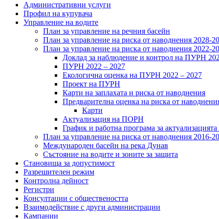
Административни услуги
Профил на купувача
Управление на водите
План за управление на речния басейн
План за управление на риска от наводнения 2028-2
План за управление на риска от наводнения 2022-2
Доклад за наблюдение и контрол на ПУРН 20
ПУРН 2022 – 2027
Екологична оценка на ПУРН 2022 – 2027
Проект на ПУРН
Карти на заплахата и риска от наводнения
Предварителна оценка на риска от наводнени
Карти
Актуализация на ПОРН
График и работна програма за актуализацият
План за управление на риска от наводнения 2016-2
Международен басейн на река Дунав
Състояние на водите и зоните за защита
Становища за допустимост
Разрешителен режим
Контролна дейност
Регистри
Консултации с обществеността
Взаимодействие с други администрации
Кампании