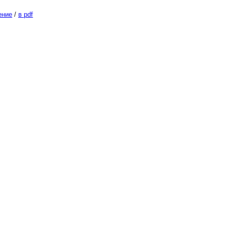
ение
/
в pdf