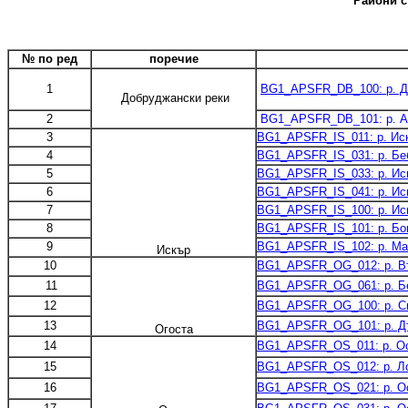
Райони с
№ по ред
поречие
1
BG1_APSFR_DB_100: р. До
Добруджански реки
2
BG1_APSFR_DB_101: р. Ар
3
BG1_APSFR_IS_011: р. Иск
4
BG1_APSFR_IS_031: р. Беб
5
BG1_APSFR_IS_033: р. Искъ
6
BG1_APSFR_IS_041: р. Иск
7
BG1_APSFR_IS_100: р. Искъ
8
BG1_APSFR_IS_101: р. Бок
9
BG1_APSFR_IS_102: р. Мал
Искър
10
BG1_APSFR_OG_012: р. Вър
11
BG1_APSFR_OG_061: р. Бер
12
BG1_APSFR_OG_100: р. Скъ
13
BG1_APSFR_OG_101: р. Дъл
Огоста
14
BG1_APSFR_OS_011: р. Осъ
15
BG1_APSFR_OS_012: р. Ло
16
BG1_APSFR_OS_021: р. Ос