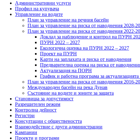
Административни услуги
Профил на купувача
Управление на водите
План за управление на речния басейн
План за управление на риска от наводнения 2028-2
План за управление на риска от наводнения 2022-2
Доклад за наблюдение и контрол на ПУРН 20
ПУРН 2022 – 2027
Екологична оценка на ПУРН 2022 – 2027
Проект на ПУРН
Карти на заплахата и риска от наводнения
Предварителна оценка на риска от наводнени
Актуализация на ПОРН
График и работна програма за актуализацият
План за управление на риска от наводнения 2016-2
Международен басейн на река Дунав
Състояние на водите и зоните за защита
Становища за допустимост
Разрешителен режим
Контролна дейност
Регистри
Консултации с обществеността
Взаимодействие с други администрации
Кампании
Проекти и програми