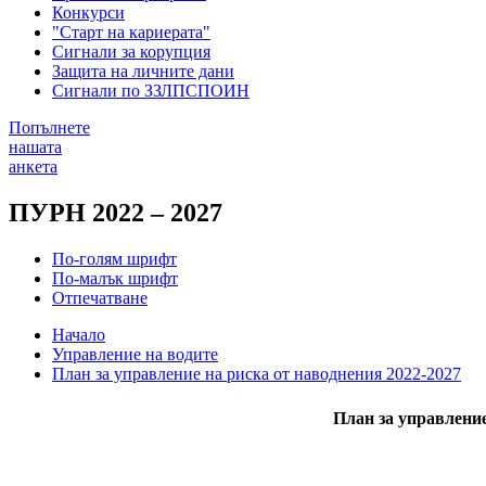
Конкурси
"Старт на кариерата"
Сигнали за корупция
Защита на личните дани
Сигнали по ЗЗЛПСПОИН
Попълнете
нашата
анкета
ПУРН 2022 – 2027
По-голям шрифт
По-малък шрифт
Отпечатване
Начало
Управление на водите
План за управление на риска от наводнения 2022-2027
План за управление