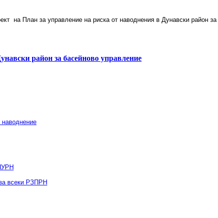
роект на План за управление на риска от наводнения в Дунавски район з
 Дунавски район
за басейново управление
т наводнение
 ПУРН
 за всеки РЗПРН