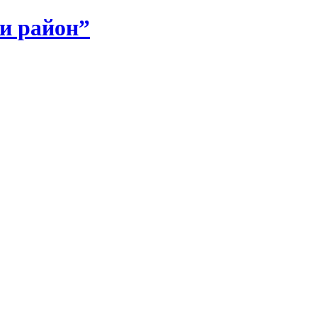
и район”