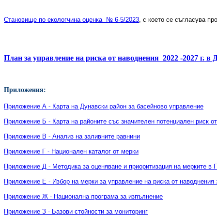
Становище по екологчина оценка № 6-5/2023
, с което се съгласува п
План за управление на риска от наводнения
2022 -2027 г. в
Приложения:
Приложение А - Карта на Дунавски район за басейново управление
Приложение Б - Карта на районите със значителен потенциален риск о
Приложение В - Анализ на заливните равнини
Приложение Г - Национален каталог от мерки
Приложение Д - Методика за оценяване и приоритизация на мерките в
Приложение Е - Избор на мерки за управление на риска от наводнения
Приложение Ж - Национална програма за изпълнение
Приложение З - Базови стойности за мониторинг