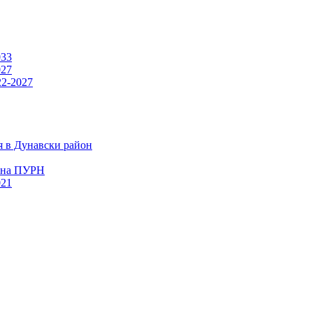
033
027
22-2027
я в Дунавски район
а на ПУРН
021