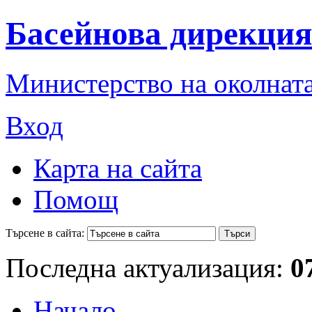
Басейнова дирекция
Министерство на околната
Вход
Карта на сайта
Помощ
Търсене в сайта:
Последна актуализация:
0
Начало