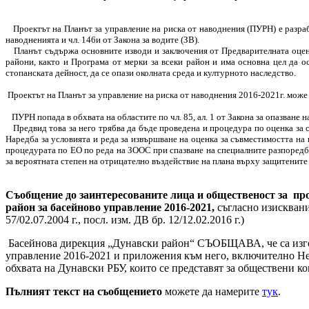
Проектът на Планът за управление на риска от наводнения (ПУРН) е разрабо
наводненията и чл. 146и от Закона за водите (ЗВ).
Планът съдържа основните изводи и заключения от Предварителната оценка 
райони, както и Програма от мерки за всеки район и има основна цел да о
стопанската дейност, да се опази околната среда и културното наследство.
Проектът на Планът за управление на риска от наводнения 2016-2021г. може
ПУРН попада в обхвата на областите по чл. 85, ал. 1 от Закона за опазване 
Предвид това за него трябва да бъде проведена и процедура по оценка за съвм
Наредба за условията и реда за извършване на оценка за съвместимостта на
процедурата по ЕО по реда на ЗООС при спазване на специалните разпоредби 
за вероятната степен на отрицателно въздействие на плана върху защитените 
Съобщение до заинтересованите лица и общественост за
пр
район за басейново управление 2016-2021,
съгласно изисквани
57/02.07.2004 г., посл. изм. ДВ бр. 12/12.02.2016 г.)
Басейнова дирекция „Дунавски район“ СЪОБЩАВА, че са изгот
управление 2016-2021 и приложения към него, включително Нет
обхвата на Дунавски РБУ, които се представят за обществени к
Пълният текст на съобщението
можете да намерите
тук
.