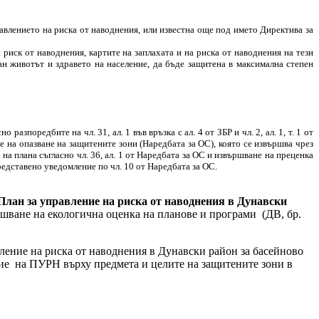
авлението на риска от наводнения, или известна още под името Директива за
иск от наводнения, картите на заплахата и на риска от наводнения на тези
ан животът и здравето на население, да бъде защитена в максимална степен
поредбите на чл. 31, ал. 1 във връзка с ал. 4 от ЗБР и чл. 2, ал. 1, т. 1 от
 на опазване на защитените зони (Наредбата за ОС), която се извършва чрез
а плана съгласно чл. 36, ал. 1 от Наредбата за ОС и извършване на преценка
редставено уведомление по чл. 10 от Наредбата за ОС.
План за управление на риска от наводнения в Дунавски
звършване на екологична оценка на планове и програми
(ДВ, бр.
ение на риска от наводнения в Дунавски район за басейново
ие
на ПУРН върху предмета и целите на защитените зони в