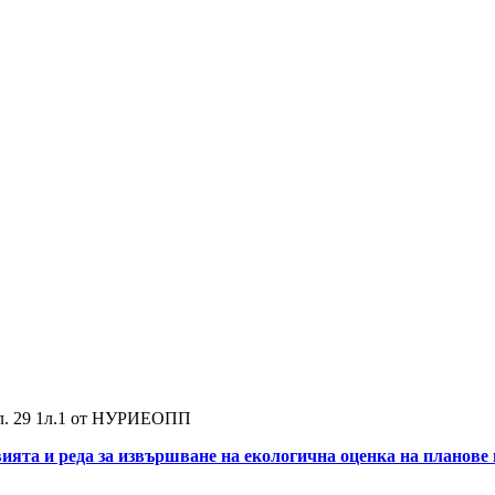
чл. 29 1л.1 от НУРИЕОПП
вията и реда за извършване на екологична оценка на планове