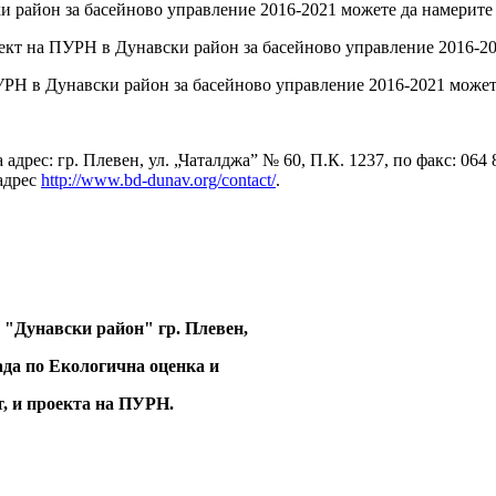
и район за басейново управление 2016-2021 можете да намерит
оект на ПУРН в Дунавски район за басейново управление 2016-2
РН в Дунавски район за басейново управление 2016-2021 може
адрес: гр. Плевен, ул. „Чаталджа” № 60, П.К. 1237, по факс: 064
 адрес
http://www.bd-dunav.org/contact/
.
ия "Дунавски район" гр. Плевен,
ада по Екологична оценка и
, и проекта на ПУРН.