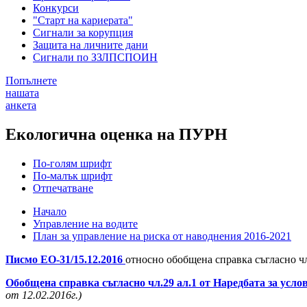
Конкурси
"Старт на кариерата"
Сигнали за корупция
Защита на личните дани
Сигнали по ЗЗЛПСПОИН
Попълнете
нашата
анкета
Екологична оценка на ПУРН
По-голям шрифт
По-малък шрифт
Отпечатване
Начало
Управление на водите
План за управление на риска от наводнения 2016-2021
Писмо ЕО-31/15.12.2016
относно обобщена справка съгласно 
Обобщена справка съгласно чл.29 ал.1 от Наредбата за усло
от 12.02.2016г.)