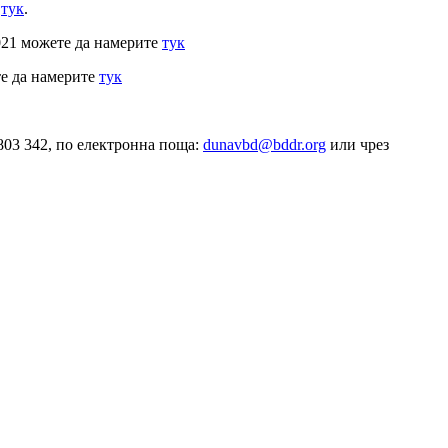
е
тук
.
021 можете да намерите
тук
те да намерите
тук
 803 342, по електронна поща:
dunavbd@bddr.org
или чрез