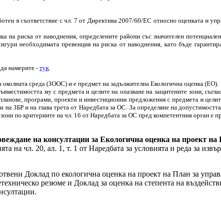
тен в съответствие с чл. 7 от Директива 2007/60/ЕС относно оценката и упр
на риска от наводнения, определените райони със значителен потенциален р
сигури необходимата превенция на риска от наводнения, като бъде гарантир
 да намерите -
тук
.
на околната среда (ЗООС) и е предмет на задължителна Екологична оценка (ЕО).
естимостта му с предмета и целите на опазване на защитените зони, съгласно раз
 планове, програми, проекти и инвестиционни предложения с предмета и целите
на ЗБР и на глава трета от Наредбата за ОС. За определяне на допустимостта н
зони по критериите на чл. 16 от Наредбата за ОС пред компетентния орган е п
овеждане на консултации за Екологична оценка на проект на 
ята на чл. 20, ал. 1, т. 1 от Наредбата за условията и реда за и
вени Доклад по екологична оценка на проект на План за управл
ехническо резюме и Доклад за оценка на степента на въздейств
онсултации.