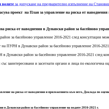
и водите
за допускане на предварително изпълнение на Станови
ъгласува проект на План за управление на риска от наводнени
на риска от наводнения в Дунавски район за басейново управ
 район за басейново управление 2016-2021 след консултации мо
кт на ПУРН в Дунавски район за басейново управление 2016-202
РН в Дунавски район за басейново управление 2016-2021 след к
и със заинтересовани и засегнати органи и лица по екологична 
авление на риска от наводнения и приложенията към него, Доклада по оцен
ия в Дунавски район за басейново управление на водите 2016-2021 г.