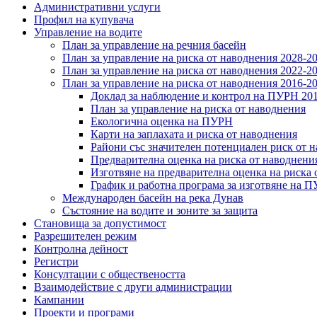
Административни услуги
Профил на купувача
Управление на водите
План за управление на речния басейн
План за управление на риска от наводнения 2028-2
План за управление на риска от наводнения 2022-2
План за управление на риска от наводнения 2016-2
Доклад за наблюдение и контрол на ПУРН 20
План за управление на риска от наводнения
Екологична оценка на ПУРН
Карти на заплахата и риска от наводнения
Райони със значителен потенциален риск от 
Предварителна оценка на риска от наводнени
Изготвяне на предварителна оценка на риска 
График и работна програма за изготвяне на 
Международен басейн на река Дунав
Състояние на водите и зоните за защита
Становища за допустимост
Разрешителен режим
Контролна дейност
Регистри
Консултации с обществеността
Взаимодействие с други администрации
Кампании
Проекти и програми