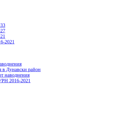
033
027
021
16-2021
наводнения
я в Дунавски район
от наводнения
ПУРН 2016-2021