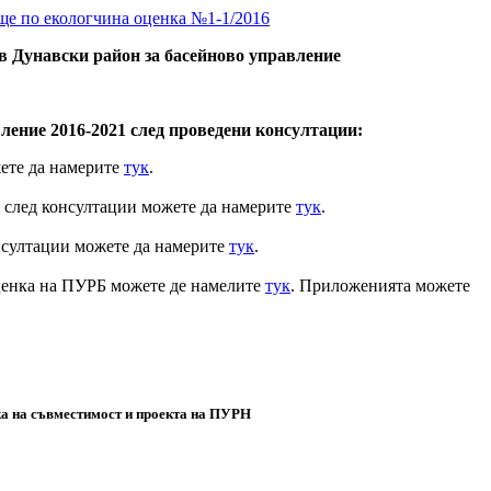
ще по екологчина оценка №1-1/2016
я в Дунавски район за басейново управление
ление 2016-2021 след проведени консултации:
жете да намерите
тук
.
1 след консултации можете да намерите
тук
.
онсултации можете да намерите
тук
.
оценка на ПУРБ можете де намелите
тук
. Приложенията можете
ка на съвместимост и проекта на ПУРН