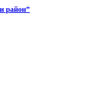
и район”