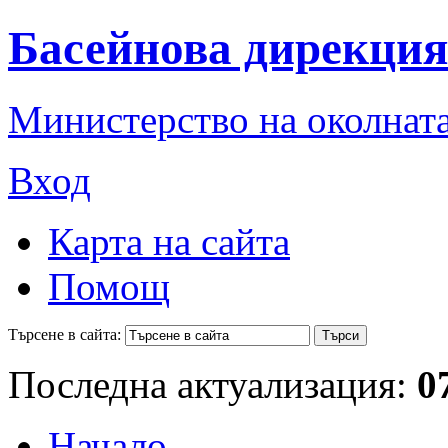
Басейнова дирекция
Министерство на околната
Вход
Карта на сайта
Помощ
Търсене в сайта:
Последна актуализация:
0
Начало