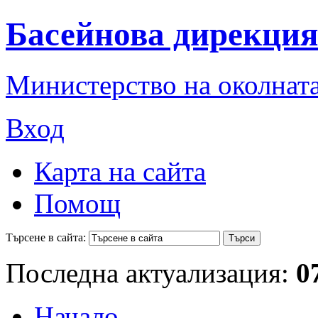
Басейнова дирекция
Министерство на околната
Вход
Карта на сайта
Помощ
Търсене в сайта:
Последна актуализация:
0
Начало