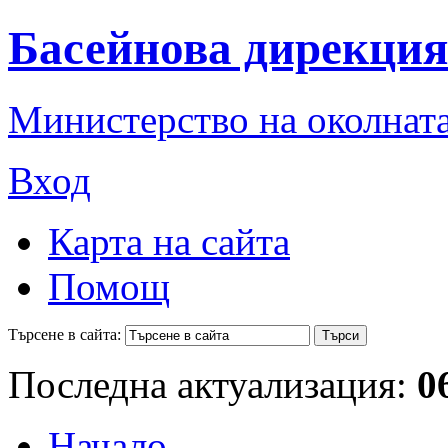
Басейнова дирекция
Министерство на околната
Вход
Карта на сайта
Помощ
Търсене в сайта:
Последна актуализация:
0
Начало