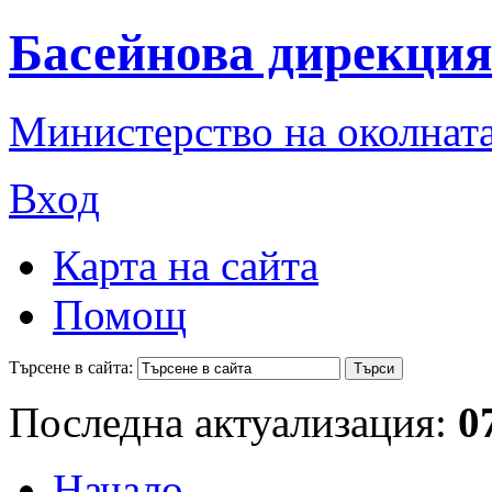
Басейнова дирекция
Министерство на околната
Вход
Карта на сайта
Помощ
Търсене в сайта:
Последна актуализация:
0
Начало