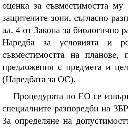
оценка за съвместимостта му 
защитените зони, съгласно разпо
ал. 4 от З
акона за биологично р
Наредба за условията и р
съвместимостта на планове, 
предложения с предмета и цел
(Наредбата за ОС)
.
П
роцедурата по ЕО
се извъ
специалните разпоредби на ЗБР 
За определяне на допустимостт