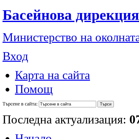
Басейнова дирекция
Министерство на околната
Вход
Карта на сайта
Помощ
Търсене в сайта:
Последна актуализация:
0
Начало