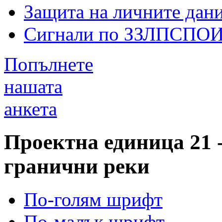
Защита на личните дан
Сигнали по ЗЗЛПСПО
Попълнете
нашата
анкета
Проектна единица 21 
гранични реки
По-голям шрифт
По-малък шрифт