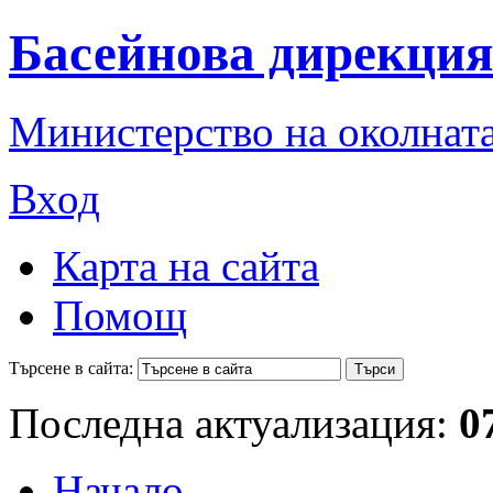
Басейнова дирекция
Министерство на околната
Вход
Карта на сайта
Помощ
Търсене в сайта:
Последна актуализация:
0
Начало