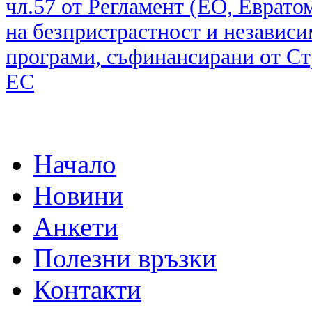
чл.57 от Регламент (ЕО, Еврат
на
безпристрастност и независи
програми,
съфинансирани от Ст
ЕС
Начало
Новини
Анкети
Полезни връзки
Контакти