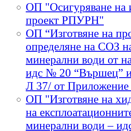
ОП "Осигуряване на 
проект РПУРН"
ОП “Изготвяне на про
определяне на СОЗ н
минерални води от н
идс № 20 “Вършец” 
Л 37/ от Приложение
ОП "Изготвяне на хи
на експлоатационнит
минерални води – ид